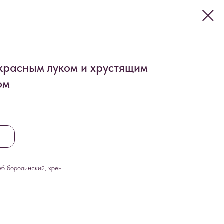
 красным луком и хрустящим
ом
еб бородинский, хрен