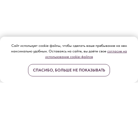
Сайт
использует cookie-файлы
, чт
обы сделать ваше пребывание на нем
максимально удобным. Оставаясь на сайте, вы даёте свое
согласие на
использование cookie-файлов
СПАСИБО, БОЛЬШЕ НЕ ПОКАЗЫВАТЬ
поминальные обеды
политика обработки персональных данных
согласие на обработку персональных данных